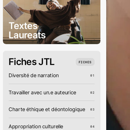
Textes
Laureats
Fiches JTL
FICHES
Diversité de narration
01
Travailler avec un.e auteurice
02
Charte éthique et déontologique
03
Appropriation culturelle
04