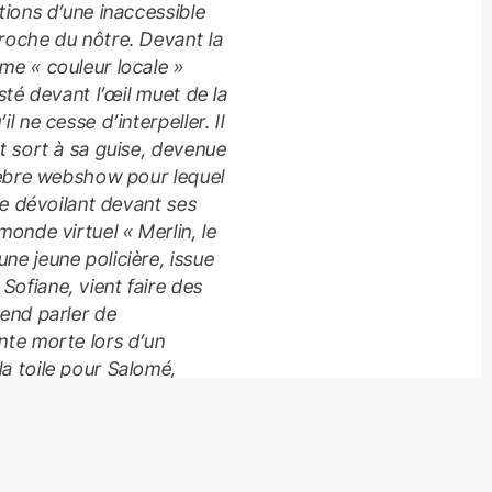
tions d’une inaccessible
roche du nôtre. Devant la
me « couleur locale »
osté devant l’œil muet de la
l ne cesse d’interpeller. Il
et sort à sa guise, devenue
élèbre webshow pour lequel
 se dévoilant devant ses
monde virtuel « Merlin, le
ne jeune policière, issue
ofiane, vient faire des
tend parler de
nte morte lors d’un
a toile pour Salomé,
fiane, et terrible spectre
plane sur tous les