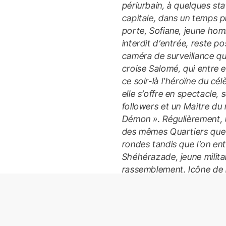
périurbain, à quelques sta
capitale, dans un temps p
porte, Sofiane, jeune hom
interdit d’entrée, reste p
caméra de surveillance qu’i
croise Salomé, qui entre 
ce soir-là l’héroïne du c
elle s’offre en spectacle,
followers et un Maitre du 
Démon ». Régulièrement, u
des mêmes Quartiers que S
rondes tandis que l’on en
Shéhérazade, jeune milita
rassemblement. Icône de l
camarade de lutte pour So
pour la police, son ombre 
protagonistes.