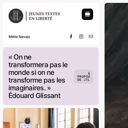
Skip
to
content
Métie Navajo
« On ne
transformera pas le
monde si on ne
À
PROPOS
transforme pas les
DE JTL
imaginaires. »
Édouard Glissant