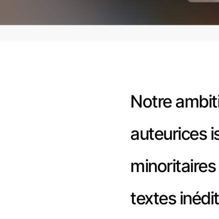
Notre ambit
auteurices i
minoritaires
textes inédi