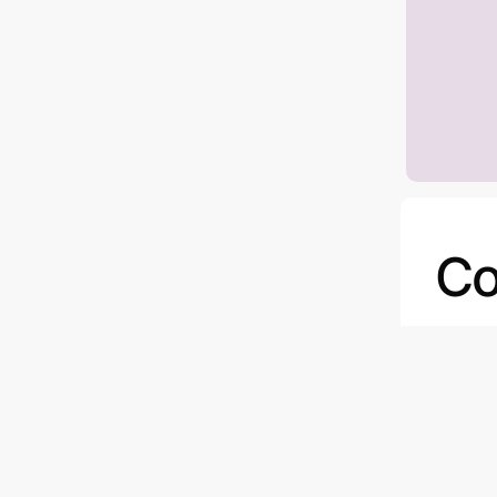
Co
D
c
l
d