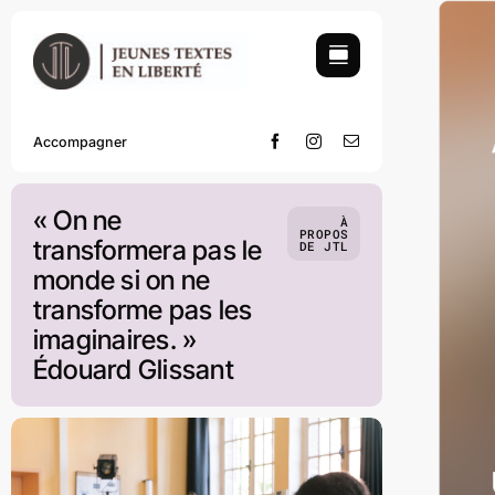
Skip
to
content
Accompagner
« On ne
À
PROPOS
transformera pas le
DE JTL
monde si on ne
transforme pas les
imaginaires. »
Édouard Glissant