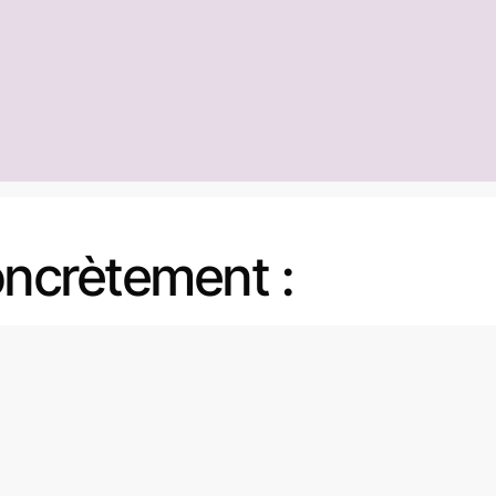
ncrètement :
es
Laboratoires collectifs
, sur plusieurs jours,
onsacrés à la dramaturgie, l’écriture, à
’appréhension de l’écosystème et à la formulation
’axes stratégiques.