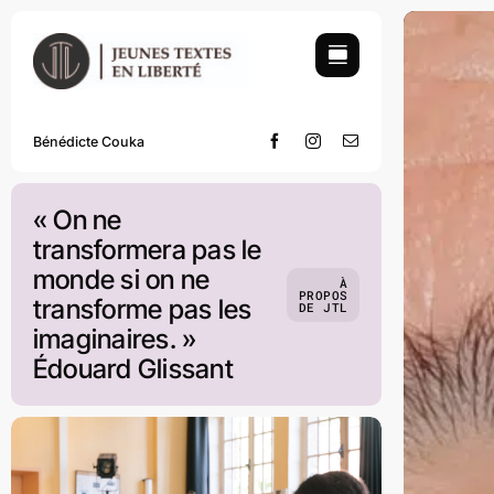
Skip
to
content
Bénédicte Couka
« On ne
transformera pas le
monde si on ne
À
PROPOS
transforme pas les
DE JTL
imaginaires. »
Édouard Glissant