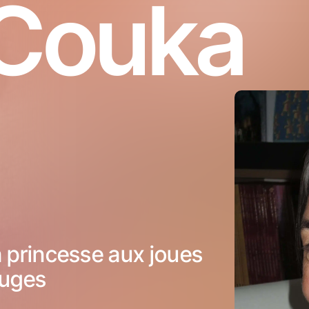
Couka
 princesse aux joues
ouges