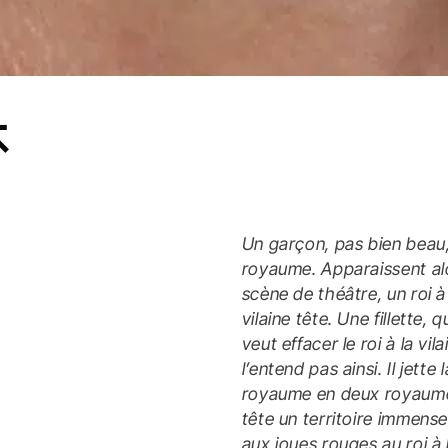
Un garçon, pas bien beau,
royaume. Apparaissent alor
scène de théâtre, un roi à 
vilaine tête. Une fillette,
veut effacer le roi à la vi
l’entend pas ainsi. Il jette
royaume en deux royaumes,
tête un territoire immens
aux joues rouges au roi à la