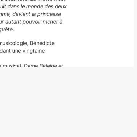
oduit dans le monde des deux
mme, devient la princesse
ur autant pouvoir mener à
quête.
 musicologie, Bénédicte
ndant une vingtaine
te musical,
Dame Baleine et
tre jeunesse et, en 2012,
 Annick Lansman pour sa
eux
, mise en scène par la
t jouée à Avignon en 2015.
pe à des rencontres avec le
 l’écriture théâtrale