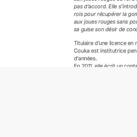
pas d’accord. Elle s’intr
rois pour récupérer la go
aux joues rouges sans po
sa guise son désir de con
Titulaire d’une licence en
Couka est institutrice pe
d’années.
En 2011, elle écrit un con
l’enfant sage
.
Elle s’oriente vers le théâ
devient lauréate du Prix
pièce
Le sable dans les y
Compagnie Les Passeurs e
Actuellement elle partici
jeune public, se consacre à
jeunesse et à la musique.