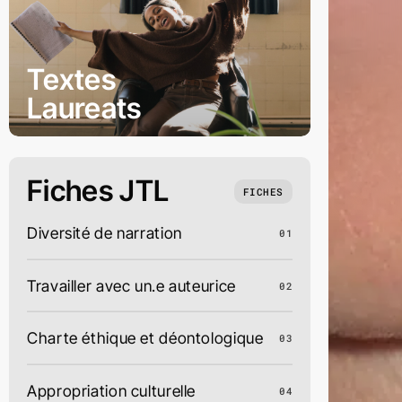
Textes
Laureats
Fiches JTL
FICHES
Diversité de narration
01
Travailler avec un.e auteurice
02
Charte éthique et déontologique
03
Appropriation culturelle
04