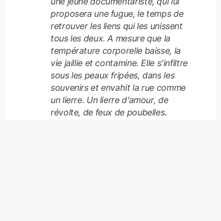
une jeune documentariste, qui lui
proposera une fugue, le temps de
retrouver les liens qui les unissent
tous les deux. A mesure que la
température corporelle baisse, la
vie jaillie et contamine. Elle s’infiltre
sous les peaux fripées, dans les
souvenirs et envahit la rue comme
un lierre. Un lierre d’amour, de
révolte, de feux de poubelles.
Esteban Okbi, né en 1994 à
Beauvais d’un père d’origine
algérienne et d’une mère française.
Après un bac littéraire spécialité
théâtre, il a poursuivi ses études
d’abord par le prisme de la
sociologie, puis par un master en
Expérimentation et Recherches des