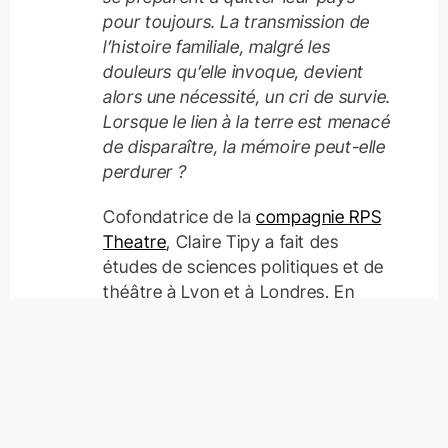
pour toujours. La transmission de
l’histoire familiale, malgré les
douleurs qu’elle invoque, devient
alors une nécessité, un cri de survie.
Lorsque le lien à la terre est menacé
de disparaître, la mémoire peut-elle
perdurer ?
Cofondatrice de la
compagnie RPS
Theatre
, Claire Tipy a fait des
études de sciences politiques et de
théâtre à Lyon et à Londres. En
2016, elle s’installe au Burkina Faso
et s’engage pour une meilleure
représentativité des histoires et
narrations de la sous-région.
Elle a notamment écrit et mis en
scène
Where do you think I was