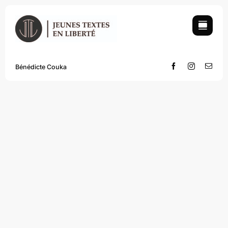
Skip
to
content
Bénédicte Couka