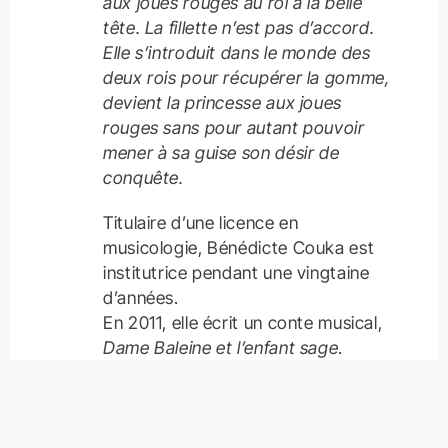
aux joues rouges au roi à la belle
tête. La fillette n’est pas d’accord.
Elle s’introduit dans le monde des
deux rois pour récupérer la gomme,
devient la princesse aux joues
rouges sans pour autant pouvoir
mener à sa guise son désir de
conquête.
Titulaire d’une licence en
musicologie, Bénédicte Couka est
institutrice pendant une vingtaine
d’années.
En 2011, elle écrit un conte musical,
Dame Baleine et l’enfant sage
.
Elle s’oriente vers le théâtre
jeunesse et, en 2012, devient
lauréate du Prix Annick Lansman
pour sa pièce
Le sable dans les